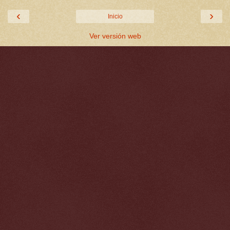
‹
›
Inicio
Ver versión web