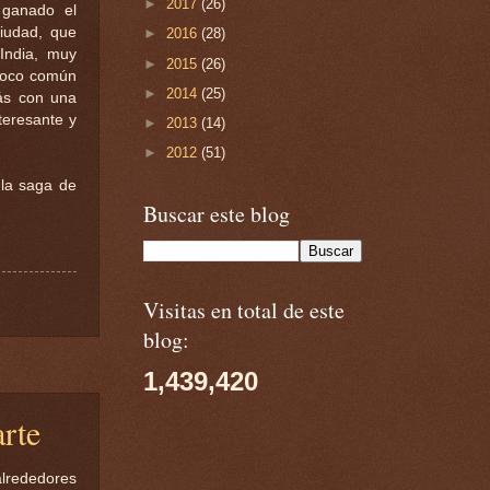
►
2017
(26)
 ganado el
ciudad, que
►
2016
(28)
India, muy
►
2015
(26)
 poco común
►
2014
(25)
ás con una
teresante y
►
2013
(14)
►
2012
(51)
 la saga de
Buscar este blog
Visitas en total de este
blog:
1,439,420
arte
alrededores