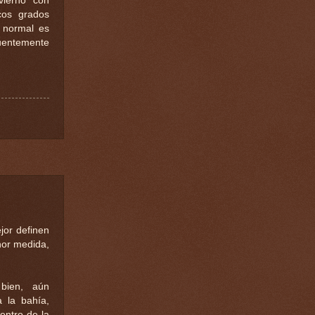
vierno con
cos grados
o normal es
cuentemente
jor definen
nor medida,
bien, aún
a la bahía,
entro de la