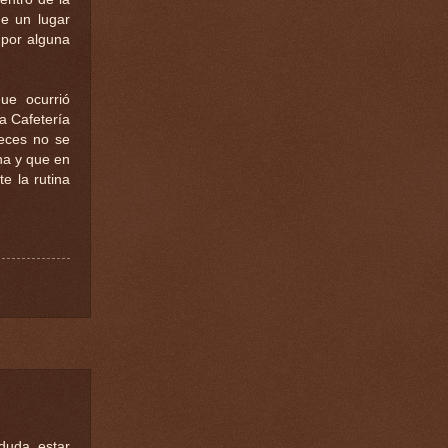
ue un lugar
 por alguna
ue ocurrió
la Cafetería
eces no se
na y que en
e la rutina
duda, estar