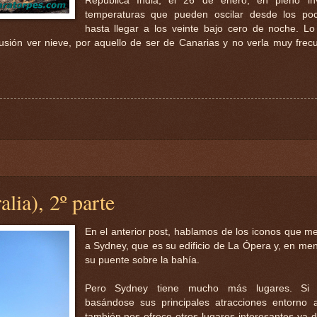
República India, el 26 de enero, en pleno in
temperaturas que pueden oscilar desde los po
hasta llegar a los veinte bajo cero de noche. L
lusión ver nieve, por aquello de ser de Canarias y no verla muy fre
lia), 2º parte
En el anterior post, hablamos de los iconos que me
a Sydney, que es su edificio de La Ópera y, en me
su puente sobre la bahía.
Pero Sydney tiene mucho más lugares. Si 
basándose sus principales atracciones entorno 
también nos ofrece otros lugares interesantes ya d