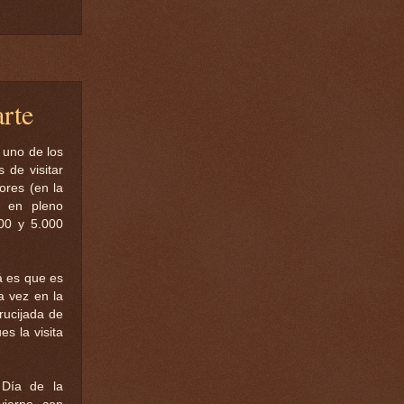
arte
 uno de los
 de visitar
ores (en la
a en pleno
000 y 5.000
á es que es
a vez en la
rucijada de
es la visita
 Día de la