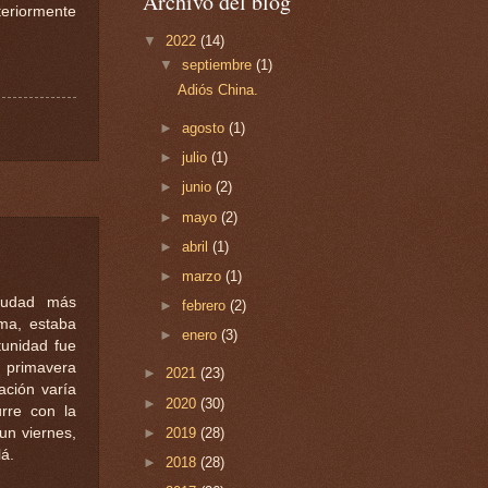
Archivo del blog
riormente
▼
2022
(14)
▼
septiembre
(1)
Adiós China.
►
agosto
(1)
►
julio
(1)
►
junio
(2)
►
mayo
(2)
►
abril
(1)
►
marzo
(1)
ciudad más
►
febrero
(2)
ema, estaba
►
enero
(3)
tunidad fue
a primavera
►
2021
(23)
ración varía
►
2020
(30)
rre con la
►
2019
(28)
un viernes,
lá.
►
2018
(28)