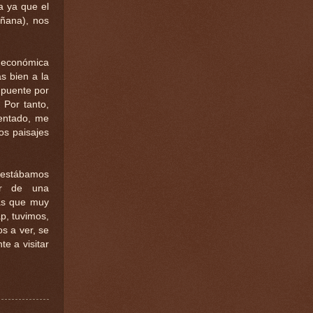
a ya que el
añana), nos
d económica
ás bien a la
 puente por
 Por tanto,
entado, me
os paisajes
e estábamos
ar de una
tas que muy
p, tuvimos,
s a ver, se
e a visitar