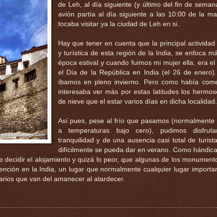
de Leh, al día siguiente (y último del fin de seman
avión partía al día siguiente a las 10:00 de la m
tocaba visitar ya la ciudad de Leh en si.
Hay que tener en cuenta que la principal activida
y turística de esta región de la India, se enfoca m
época estival y cuando fuimos mi mujer ella, era el
el Día de la República en India (el 26 de enero).
íbamos en pleno invierno. Pero como había com
interesaba ver más por estas latitudes los hermos
de nieve que el estar varios días en dicha localidad.
Así pues, pese al frío que pasamos (normalment
a temperaturas bajo cero), pudimos disfrut
tranquilidad y de una ausencia casi total de turis
difícilmente se pueda dar en verano. Como hándica
de decidir el alojamiento y quizá lo peor, que algunas de los monumento
ención en la India, un lugar que normalmente cualquier lugar important
rarios que van del amanecer al atardecer.