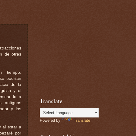
atracciones
n de otras
n tiempo,
 se podrían
lacio de la
gdish y el
aminando a
Translate
s antiguos
rador y los
Powered by
Translate
 al estar a
pezaré por