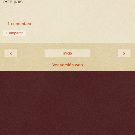
éste país.
1 comentario:
Compartir
‹
›
Inicio
Ver versión web