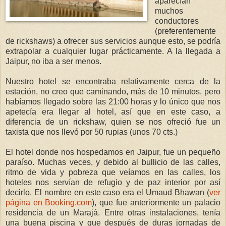
aparecían
muchos
conductores
(preferentemente
de rickshaws) a ofrecer sus servicios aunque esto, se podría
extrapolar a cualquier lugar prácticamente. A la llegada a
Jaipur, no iba a ser menos.
Nuestro hotel se encontraba relativamente cerca de la
estación, no creo que caminando, más de 10 minutos, pero
habíamos llegado sobre las 21:00 horas y lo único que nos
apetecía era llegar al hotel, así que en este caso, a
diferencia de un rickshaw, quien se nos ofreció fue un
taxista que nos llevó por 50 rupias (unos 70 cts.)
El hotel donde nos hospedamos en Jaipur, fue un pequeño
paraíso. Muchas veces, y debido al bullicio de las calles,
ritmo de vida y pobreza que veíamos en las calles, los
hoteles nos servían de refugio y de paz interior por así
decirlo. El nombre en este caso era el Umaud Bhawan (
ver
página en Booking.com
), que fue anteriormente un palacio
residencia de un Marajá. Entre otras instalaciones, tenía
una buena piscina y que después de duras jornadas de