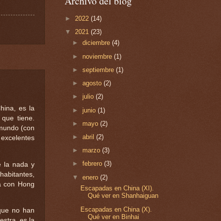
Archivo del blog
►
2022
(14)
▼
2021
(23)
►
diciembre
(4)
►
noviembre
(1)
►
septiembre
(1)
►
agosto
(2)
►
julio
(2)
hina, es la
►
junio
(1)
 que tiene.
►
mayo
(2)
 mundo (con
►
abril
(2)
excelentes
►
marzo
(3)
►
febrero
(3)
e la nada y
habitantes,
▼
enero
(2)
ra con Hong
Escapadas en China (XI).
Qué ver en Shanhaiguan
Escapadas en China (X).
que no han
Qué ver en Binhai
estra, es la