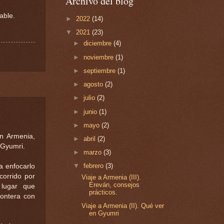
Archivo del blog
able.
►
2022
(14)
▼
2021
(23)
►
diciembre
(4)
►
noviembre
(1)
►
septiembre
(1)
►
agosto
(2)
►
julio
(2)
►
junio
(1)
►
mayo
(2)
en Armenia,
►
abril
(2)
Gyumri.
►
marzo
(3)
▼
febrero
(3)
a enfocarlo
corrido por
Viaje a Armenia (III).
Ereván, consejos
 lugar que
prácticos.
rontera con
Viaje a Armenia (II). Qué ver
en Gyumri