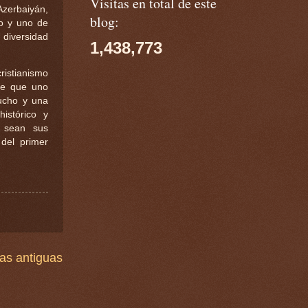
Visitas en total de este
Azerbaiyán,
blog:
do y uno de
u diversidad
1,438,773
ristianismo
te que uno
mucho y una
istórico y
, sean sus
del primer
as antiguas