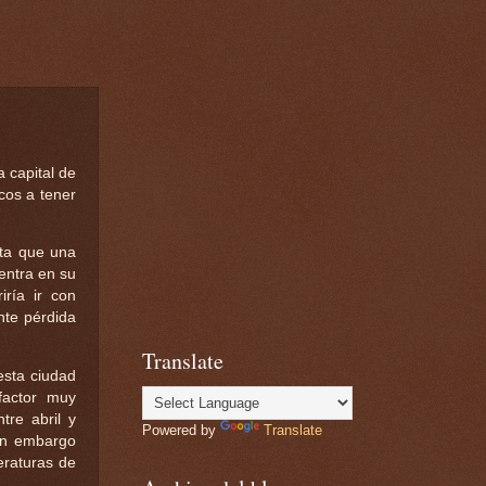
 capital de
cos a tener
nta que una
uentra en su
iría ir con
ente pérdida
Translate
esta ciudad
factor muy
tre abril y
Powered by
Translate
sin embargo
eraturas de