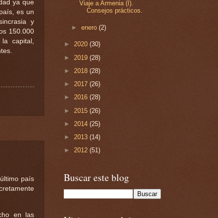
udad ya que
Viaje a Armenia (I).
Consejos prácticos.
país, es un
incrasia y
►
enero
(2)
nos 150.000
a capital,
►
2020
(30)
tes.
►
2019
(28)
►
2018
(28)
►
2017
(26)
►
2016
(28)
►
2015
(26)
►
2014
(25)
►
2013
(14)
►
2012
(51)
Buscar este blog
último país
cretamente
cho en las