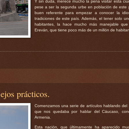
Y sin duda, merece mucho la pena visitar esta ci
pese a ser la segunda urbe en población de este 
buen referente para empezar a conocer la idios
tradiciones de este país. Además, el tener solo u
habitantes, la hace mucho más manejable que l
Ereván, que tiene poco más de un millón de habitan
ejos prácticos.
Comenzamos una serie de artículos hablando del 
que nos quedaba por hablar del Cáucaso, con
Armenia.
Esta nación, que últimamente ha aparecido mu