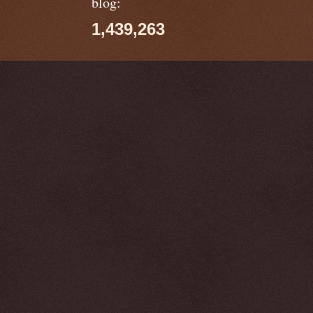
blog:
1,439,263