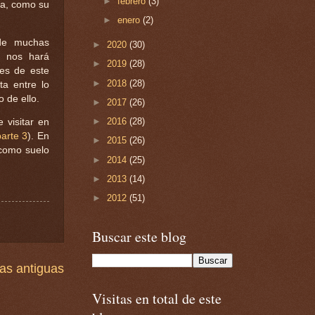
►
febrero
(3)
na, como su
►
enero
(2)
 de muchas
►
2020
(30)
, nos hará
►
2019
(28)
bes de este
►
2018
(28)
ta entre lo
 de ello.
►
2017
(26)
►
2016
(28)
 visitar en
parte 3
). En
►
2015
(26)
 como suelo
►
2014
(25)
►
2013
(14)
►
2012
(51)
Buscar este blog
as antiguas
Visitas en total de este