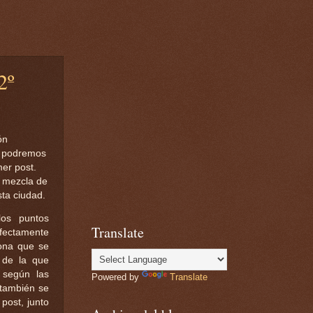
2º
ón
n podremos
mer post.
a mezcla de
ta ciudad.
os puntos
Translate
rfectamente
zona que se
 de la que
 según las
Powered by
Translate
 también se
 post, junto