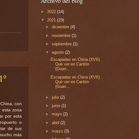
Archivo del blog
►
2022
(14)
▼
2021
(23)
►
diciembre
(4)
►
noviembre
(1)
►
septiembre
(1)
▼
agosto
(2)
Escapadas en China (XVII).
Qué ver en Cantón
(Guan...
1º
Escapadas en China (XVII).
Qué ver en Cantón
(Guan...
►
julio
(2)
 China, con
►
junio
(1)
r esta zona
►
mayo
(2)
ar por esta
ropuerto o
►
abril
(2)
utar de sus
►
marzo
(3)
, mucho más