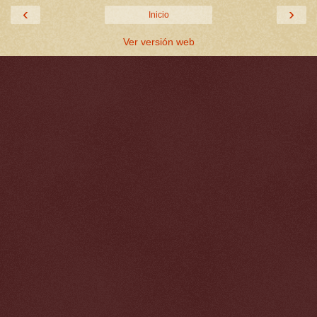
‹
›
Inicio
Ver versión web