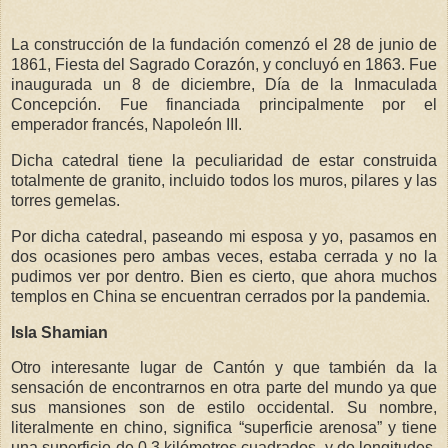
La construcción de la fundación comenzó el 28 de junio de
1861, Fiesta del Sagrado Corazón, y concluyó en 1863. Fue
inaugurada un 8 de diciembre, Día de la Inmaculada
Concepción. Fue financiada principalmente por el
emperador francés, Napoleón III.
Dicha catedral tiene la peculiaridad de estar construida
totalmente de granito, incluido todos los muros, pilares y las
torres gemelas.
Por dicha catedral, paseando mi esposa y yo, pasamos en
dos ocasiones pero ambas veces, estaba cerrada y no la
pudimos ver por dentro. Bien es cierto, que ahora muchos
templos en China se encuentran cerrados por la pandemia.
Isla Shamian
Otro interesante lugar de Cantón y que también da la
sensación de encontrarnos en otra parte del mundo ya que
sus mansiones son de estilo occidental. Su nombre,
literalmente en chino, significa “superficie arenosa” y tiene
una superficie de 0,3 kilómetros cuadrados, y de longitudes,