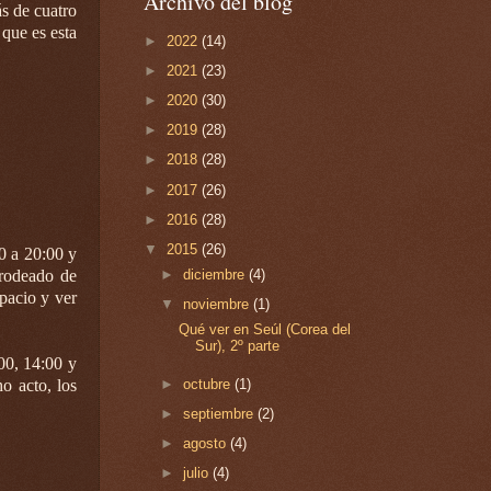
Archivo del blog
ás de cuatro
que es esta
►
2022
(14)
►
2021
(23)
►
2020
(30)
►
2019
(28)
►
2018
(28)
►
2017
(26)
►
2016
(28)
▼
2015
(26)
0 a 20:00 y
►
diciembre
(4)
 rodeado de
spacio y ver
▼
noviembre
(1)
Qué ver en Seúl (Corea del
Sur), 2º parte
00, 14:00 y
►
octubre
(1)
o acto, los
►
septiembre
(2)
►
agosto
(4)
►
julio
(4)