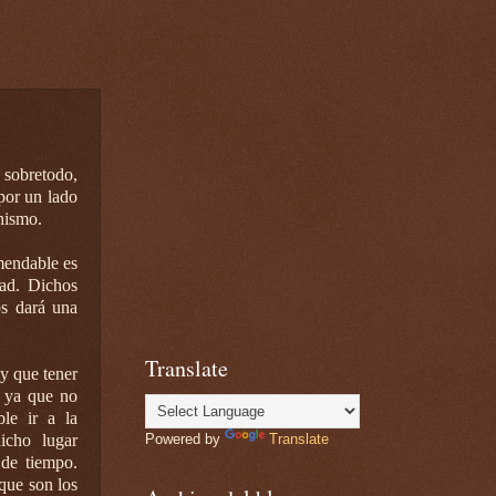
 sobretodo,
por un lado
nismo.
mendable es
dad. Dichos
os dará una
Translate
ay que tener
a ya que no
le ir a la
icho lugar
Powered by
Translate
 de tiempo.
que son los