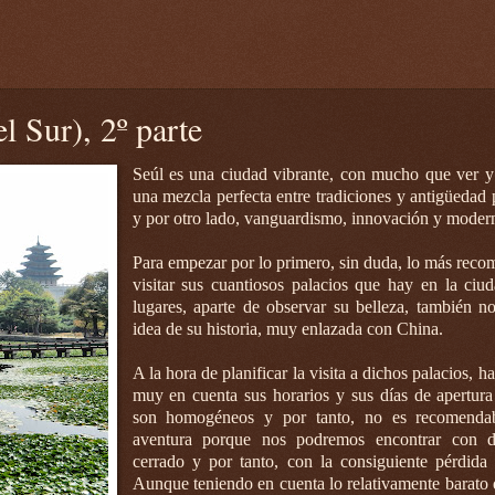
l Sur), 2º parte
Seúl es una ciudad vibrante, con mucho que ver y
una mezcla perfecta entre tradiciones y antigüedad 
y por otro lado, vanguardismo, innovación y moder
Para empezar por lo primero, sin duda, lo más reco
visitar sus cuantiosos palacios que hay en la ciu
lugares, aparte de observar su belleza, también n
idea de su historia, muy enlazada con China.
A la hora de planificar la visita a dichos palacios, h
muy en cuenta sus horarios y sus días de apertur
son homogéneos y por tanto, no es recomendab
aventura porque nos podremos encontrar con d
cerrado y por tanto, con la consiguiente pérdida
Aunque teniendo en cuenta lo relativamente barato 