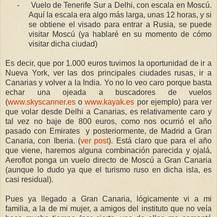
-
Vuelo de Tenerife Sur a Delhi, con escala en Moscú.
Aquí la escala era algo más larga, unas 12 horas, y si
se obtiene el visado para entrar a Rusia, se puede
visitar Moscú (ya hablaré en su momento de cómo
visitar dicha ciudad)
Es decir, que por 1.000 euros tuvimos la oportunidad de ir a
Nueva York, ver las dos principales ciudades rusas, ir a
Canarias y volver a
la India.
Yo
no lo veo caro porque basta
echar una ojeada a buscadores de vuelos
(
www.skyscanner.es
o
www.kayak.es
por ejemplo) para ver
que volar desde Delhi a Canarias, es relativamente caro y
tal vez no baje de 800 euros, como nos ocurrió el año
pasado con Emirates y posteriormente, de Madrid a Gran
Canaria, con Iberia. (
ver post
). Está claro que para el año
que viene, haremos alguna combinación parecida y ojalá,
Aeroflot ponga un vuelo directo de Moscú a Gran Canaria
(aunque lo dudo ya que el turismo ruso en dicha isla, es
casi residual).
Pues ya llegado a Gran Canaria, lógicamente vi a mi
familia, a la de mi mujer, a amigos del instituto que no veía