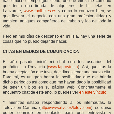
hace mucho tiempo (por cierto, uno de ellos me comentó
que tenía una tienda de alquileres de bicicletas en
Lanzarote,
www.coolbikes.es
y como lo conozco bien, sé
que llevará el negocio con una gran profesionalidad) y
también, antiguos compañeros de trabajo y los de toda la
vida.
Pero en mis días de descanso en mi isla, hay una serie de
cosas que no puedo dejar de hacer.
CITAS EN MEDIOS DE COMUNICACIÓN
El año pasado inicié mi chat con los usuarios del
periódico
La Provincia
(
www.laprovincia
). Así, que tras la
buena aceptación que tuvo, decidimos tener una nueva cita.
Para mi, es un gran honor la posibilidad que me brinda
dicho periódico así como que me hayan dado la posibilidad
de tener un blog en su página web. Concretamente el
encuentro chat de este año, lo puedes ver
en este vínculo
.
Y mientras estaba respondiendo a los internautas,
la
Televisión
Canaria
(
http://www.rtvc.es/television/
), se quiso
poner conmigo en contacto para una entrevista y