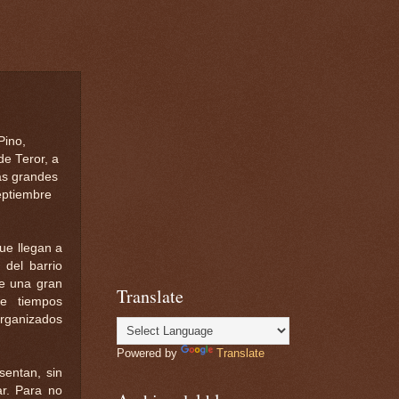
Pino,
de Teror, a
as grandes
eptiembre
ue llegan a
 del barrio
te una gran
Translate
de tiempos
organizados
Powered by
Translate
sentan, sin
ar. Para no