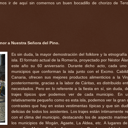
emos ir de aquí sin comernos un buen bocadillo de chorizo de Tero
nor a Nuestra Señora del Pino.
Es sin duda, la mayor demostración del folklore y la etnografía
isla. El formato actual de la Romería, proyectado por Néstor Ál
este año su 60 aniversario. Durante dicho acto, cada uno
municipios que conforman la isla junto con el Excmo. Cabil
Canaria, ofrecen sus mejores productos alimenticios a la Vi
posteriormente, gracias a la labor de Cáritas, es distribuido en
necesitados. Pero en lo referente a la fiesta en sí, sin duda, d
trajes típicos que podemos ver de cada municipio. En un 
relativamente pequeño como es esta isla, podemos ver la gran 
contrastes que hay en estas vestimentas típicas y que sin dud
delicias de todos los asistentes. Los trajes están íntimamente r
con el clima del municipio, destacando los de aspecto marin
los municipios de Mogán, Agaete, La Aldea, etc. A lugares d