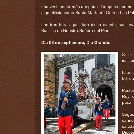
una vestimenta más abrigada. Tampoco podemos
algo elitista como Santa María de Guía o Las Pa
Las tres horas que dura dicho evento, son una 
Basílica de Nuestra Señora del Pino.
Día 08 de septiembre, Día Grande.
Si el
institu
El act
50, qu
Poster
Rey, 
pasa r
Seguid
cariño
saluda
Dióces