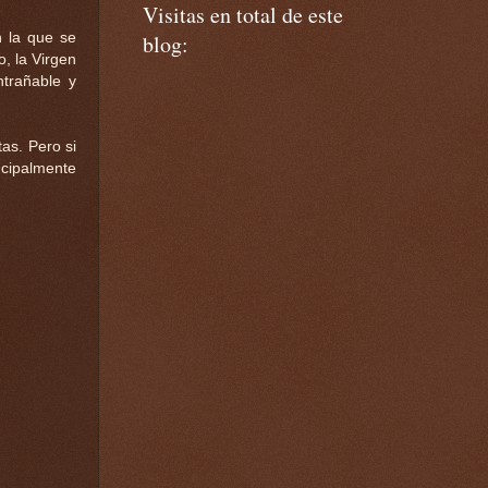
Visitas en total de este
n la que se
blog:
o, la Virgen
trañable y
tas. Pero si
ncipalmente