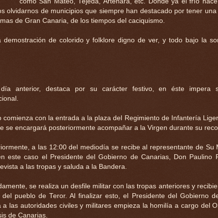
como San Mateo, Tejeda, Artenara, etc. Donde ya el frío hac
 olvidarnos de municipios que siempre han destacado por tener una
lmas de Gran Canaria, de los tiempos del caciquismo.
demostración de colorido y folklore digno de ver, y todo bajo la s
 día anterior, destaca por su carácter festivo, en éste impera 
cional.
o comienza con la entrada a la plaza del Regimiento de Infantería Lige
e se encargará posteriormente acompañar a la Virgen durante su recor
iormente, a las 12:00 del mediodía se recibe al representante de Su 
en este caso el Presidente del Gobierno de Canarias, Don Paulino 
evista a las tropas y saluda a la Bandera.
amente, se realiza un desfile militar con las tropas anteriores y recibi
 del pueblo de Teror. Al finalizar esto, el Presidente del Gobierno d
 a las autoridades civiles y militares empieza la homilía a cargo del 
is de Canarias.