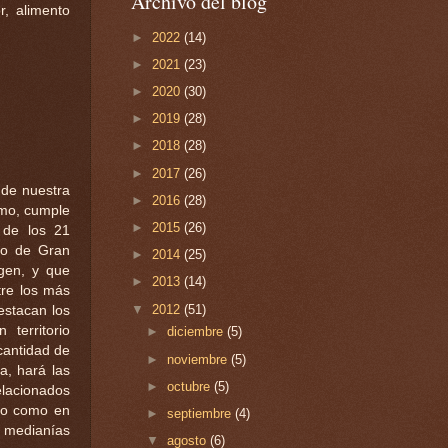
Archivo del blog
r, alimento
►
2022
(14)
►
2021
(23)
►
2020
(30)
►
2019
(28)
►
2018
(28)
►
2017
(26)
 de nuestra
►
2016
(28)
amo, cumple
►
2015
(26)
 de los 21
do de Gran
►
2014
(25)
rgen, y que
►
2013
(14)
tre los más
▼
2012
(51)
estacan los
territorio
►
diciembre
(5)
cantidad de
►
noviembre
(5)
a, hará las
►
octubre
(5)
elacionados
ero como en
►
septiembre
(4)
e medianías
▼
agosto
(6)