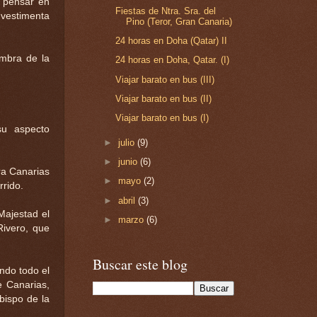
e pensar en
Fiestas de Ntra. Sra. del
 vestimenta
Pino (Teror, Gran Canaria)
24 horas en Doha (Qatar) II
ombra de la
24 horas en Doha, Qatar. (I)
Viajar barato en bus (III)
Viajar barato en bus (II)
Viajar barato en bus (I)
su aspecto
►
julio
(9)
►
junio
(6)
ra Canarias
►
mayo
(2)
rido.
►
abril
(3)
Majestad el
►
marzo
(6)
Rivero, que
Buscar este blog
endo todo el
e Canarias,
Obispo de la