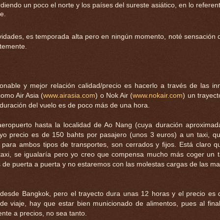
ndo un poco el norte y los países del sureste asiático, en lo referent
e.
Navidades, es temporada alta pero en ningún momento, noté sensación 
ntemente.
nable y mejor relación calidad/precio es hacerlo a través de las i
mo Air Asia (
www.airasia.com
) o Nok Air (
www.nokair.com
) un trayect
 duración del vuelo es de poco más de una hora.
 aeropuerto hasta la localidad de Ao Nang (cuya duración aproxima
yo precio es de 150 bahts por pasajero (unos 3 euros) a un taxi, q
 para ambos tipos de transportes, son cerrados y fijos. Está claro q
l taxi, se igualaría pero yo creo que compensa mucho más coger un 
es de puerta a puerta y no estaremos con las molestas cargas de las ma
 desde Bangkok, pero el trayecto dura unas 12 horas y el precio es
 viaje, hay que estar bien municionado de alimentos, pues al final,
rente a precios, no sea tanto.