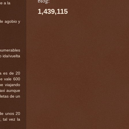
blog:
e a la
1,439,115
de agobio y
nnumerables
o ida/vuelta
da es de 20
ue vale 600
ue viajando
taxi aunque
letas de un
 de unos 20
 tal vez la