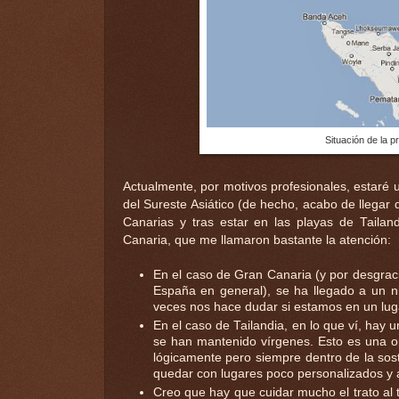
Situación de la p
Actualmente, por motivos profesionales, estaré
del Sureste Asiático (de hecho, acabo de llegar
Canarias y tras estar en las playas de Taila
Canaria, que me llamaron bastante la atención:
En el caso de Gran Canaria (y por desgraci
España en general), se ha llegado a un ni
veces nos hace dudar si estamos en un lug
En el caso de Tailandia, en lo que ví, hay u
se han mantenido vírgenes. Esto es una 
lógicamente pero siempre dentro de la sos
quedar con lugares poco personalizados y
Creo que hay que cuidar mucho el trato al 