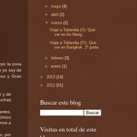
►
mayo
(4)
►
abril
(2)
▼
marzo
(2)
Viaje a Tailandia (V). Qué
ver en Ao Nang.
Viaje a Tailandia (IV). Que
ver en Bangkok, 2º parte.
►
febrero
(3)
por la zona
►
enero
(1)
o yo soy de
icos y Gran
►
2013
(14)
►
2012
(51)
r y de
muchas
Buscar este blog
antes,
nómico
amos a
Visitas en total de este
o, por