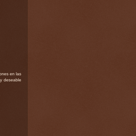
ones en las
 y deseable