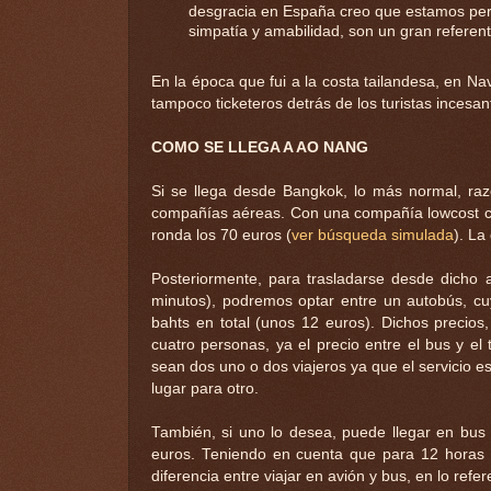
desgracia en España creo que estamos perdie
simpatía y amabilidad, son un gran referent
En la época que fui a la costa tailandesa, en 
tampoco ticketeros detrás de los turistas incesa
COMO SE LLEGA A AO NANG
Si se llega desde Bangkok, lo más normal, razo
compañías aéreas. Con una compañía lowcost co
ronda los 70 euros (
ver búsqueda simulada
). La
Posteriormente, para trasladarse desde dicho
minutos), podremos optar entre un autobús, cu
bahts en total (unos 12 euros). Dichos precios,
cuatro personas, ya el precio entre el bus y e
sean dos uno o dos viajeros ya que el servicio 
lugar para otro.
También, si uno lo desea, puede llegar en bus
euros. Teniendo en cuenta que para 12 horas de
diferencia entre viajar en avión y bus, en lo refe