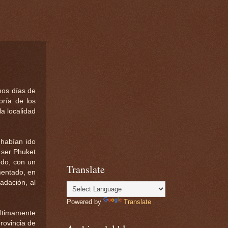
nos días de
oría de los
la localidad
 habían ido
 ser Phuket
odo, con un
Translate
mentado, en
adación, al
Powered by
Translate
últimamente
rovincia de