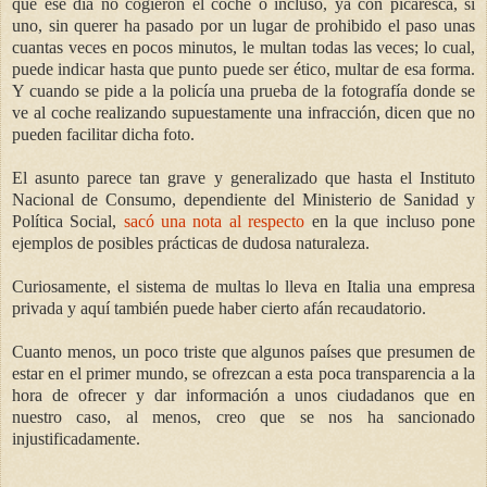
que ese día no cogieron el coche o incluso, ya con picaresca, si
uno, sin querer ha pasado por un lugar de prohibido el paso unas
cuantas veces en pocos minutos, le multan todas las veces; lo cual,
puede indicar hasta que punto puede ser ético, multar de esa forma.
Y cuando se pide a la policía una prueba de la fotografía donde se
ve al coche realizando supuestamente una infracción, dicen que no
pueden facilitar dicha foto.
El asunto parece tan grave y generalizado que hasta el Instituto
Nacional de Consumo, dependiente del Ministerio de Sanidad y
Política Social,
sacó una nota al respecto
en la que incluso pone
ejemplos de posibles prácticas de dudosa naturaleza.
Curiosamente, el sistema de multas lo lleva en Italia una empresa
privada y aquí también puede haber cierto afán recaudatorio.
Cuanto menos, un poco triste que algunos países que presumen de
estar en el primer mundo, se ofrezcan a esta poca transparencia a la
hora de ofrecer y dar información a unos ciudadanos que en
nuestro caso, al menos, creo que se nos ha sancionado
injustificadamente.