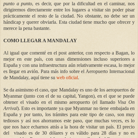
punto a punto
, es decir, que por la dificultad en el caminar, nos
dirigiremos directamente entre los lugares a visitar sin poder pisar
prácticamente el resto de la ciudad. No obstante, no debe ser un
hándicap y querer obviarla. Esta ciudad tiene mucho que ofrecer y
merece la pena bastante.
COMO LLEGAR A MANDALAY
Al igual que comenté en el post anterior, con respecto a Bagan, lo
mejor en este país, con unas dimensiones incluso superiores a
España y con una infraestructura aún relativamente escasa, lo mejor
es llegar en avión. Para m
ás info sobre el Aeropuerto Internacional
de Mandalay, aquí tiene su
web oficial
.
Se da asimismo el caso, que Mandalay es uno de los aeropuertos de
Myanmar (junto con el de su capital, Yangon), en el que se puede
obtener el visado en el mismo aeropuerto (el llamado
Visa On
Arrival
). Esto es importante ya que Myanmar no tiene embajada en
España y por tanto, los trámites para este tipo de caso, son muy
tediosos y así nos ahorramos este paso, que muchas veces, es lo
que nos hace echarnos atrás a la hora de visitar un país. El precio
del visado es de 30 dólares y es válido para 28 días y no es