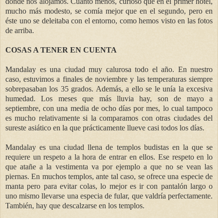
donde nos alojamos. Cuanto menos, curioso que en el primer hotel,
mucho más modesto, se comía mejor que en el segundo, pero en
éste uno se deleitaba con el entorno, como hemos visto en las fotos
de arriba.
COSAS A TENER EN CUENTA
Mandalay es una ciudad muy calurosa todo el año. En nuestro
caso, estuvimos a finales de noviembre y las temperaturas siempre
sobrepasaban los 35 grados. Además, a ello se le unía la excesiva
humedad. Los meses que más lluvia hay, son de mayo a
septiembre, con una media de ocho días por mes, lo cual tampoco
es mucho relativamente si la comparamos con otras ciudades del
sureste asiático en la que prácticamente llueve casi todos los días.
Mandalay es una ciudad llena de templos budistas en la que se
requiere un respeto a la hora de entrar en ellos. Ese respeto en lo
que atañe a la vestimenta va por ejemplo a que no se vean las
piernas. En muchos templos, ante tal caso, se ofrece una especie de
manta pero para evitar colas, lo mejor es ir con pantalón largo o
uno mismo llevarse una especia de fular, que valdría perfectamente.
También, hay que descalzarse en los templos.