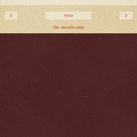
‹
›
Inicio
Ver versión web