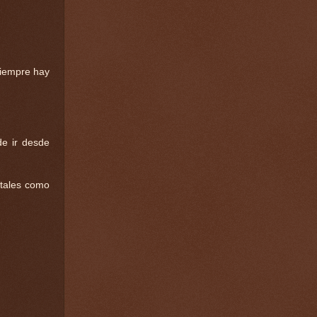
siempre hay
de ir desde
 tales como