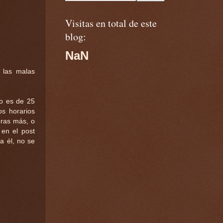
Visitas en total de este
blog:
NaN
 las malas
io es de 25
os horarios
oras más, o
en el post
a él, no se