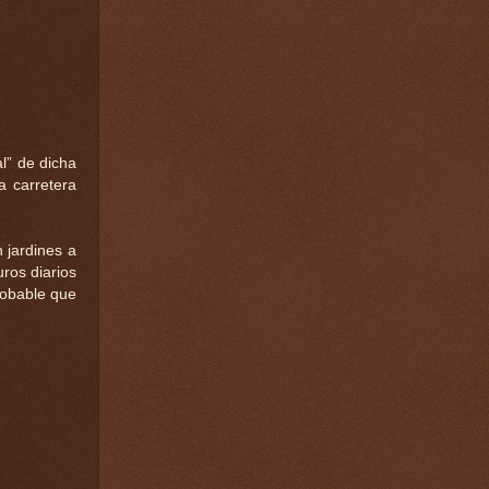
l” de dicha
a carretera
 jardines a
ros diarios
robable que