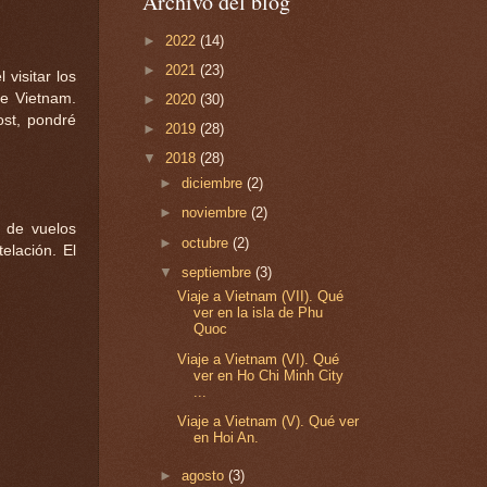
Archivo del blog
►
2022
(14)
►
2021
(23)
visitar los
de Vietnam.
►
2020
(30)
ost, pondré
►
2019
(28)
▼
2018
(28)
►
diciembre
(2)
►
noviembre
(2)
 de vuelos
►
octubre
(2)
elación. El
▼
septiembre
(3)
Viaje a Vietnam (VII). Qué
ver en la isla de Phu
Quoc
Viaje a Vietnam (VI). Qué
ver en Ho Chi Minh City
...
Viaje a Vietnam (V). Qué ver
en Hoi An.
►
agosto
(3)