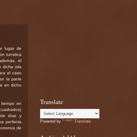
r lugar de
n turística
 además, el
 dicha isla
ara el caso
en la parte
te en dicho
Translate
 tiempo en
 cuadrados)
ete días y
Powered by
Translate
una perfecta
tronomía de