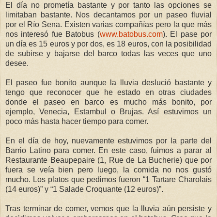
El día no prometía bastante y por tanto las opciones se
limitaban bastante. Nos decantamos por un paseo fluvial
por el Río Sena. Existen varias compañías pero la que más
nos interesó fue Batobus (
www.batobus.com
). El pase por
un día es 15 euros y por dos, es 18 euros, con la posibilidad
de subirse y bajarse del barco todas las veces que uno
desee.
El paseo fue bonito aunque la lluvia deslució bastante y
tengo que reconocer que he estado en otras ciudades
donde el paseo en barco es mucho más bonito, por
ejemplo, Venecia, Estambul o Brujas. Así estuvimos un
poco más hasta hacer tiempo para comer.
En el día de hoy, nuevamente estuvimos por la parte del
Barrio Latino para comer. En este caso, fuimos a parar al
Restaurante Beaupepaire (1, Rue de La Bucherie) que por
fuera se veía bien pero luego, la comida no nos gustó
mucho. Los platos que pedimos fueron “1 Tartare Charolais
(14 euros)” y “1 Salade Croquante (12 euros)”.
Tras terminar de comer, vemos que la lluvia aún persiste y