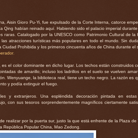
a, Aisin Gioro Pu-Yi, fue expulsado de la Corte Interna, catorce emp
ía Qing habían reinado aquí. Habiendo sido el palacio imperial durante
des raras. Catalogado por la UNESCO como Patrimonio Cultural de l
las atracciones turísticas más populares en todo el mundo. Sin dud
a Ciudad Prohibida y los primeros cincuenta años de China durante el s
perador.
l, es el color dominante en dicho lugar. Los techos están construidos c
intadas de amarillo; incluso los ladrillos en el suelo se vuelven amar
n. Wenyuange, la biblioteca real, tiene un techo negro. La razón es q
to y podía extinguir el fuego.
les y extranjeros. Una espléndida decoración pintada en estas 
lujo, con sus tesoros sorprendentemente magníficos ciertamente satis
e realizar por la puerta sur, justo la que está enfrente de la Plaza d
 la República Popular China, Mao Zedong.