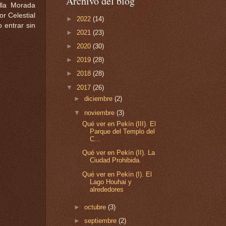
Archivo del blog
lla Morada
or Celestial
►
2022
(14)
 entrar sin
►
2021
(23)
►
2020
(30)
►
2019
(28)
►
2018
(28)
▼
2017
(26)
►
diciembre
(2)
▼
noviembre
(3)
Qué ver en Pekín (III). El
Parque del Templo del
C...
Qué ver en Pekín (II). La
Ciudad Prohibida.
Qué ver en Pekín (I). El
Lago Houhai y
alrededores
►
octubre
(3)
►
septiembre
(2)