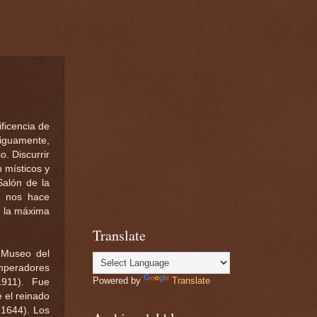
ficencia de
tiguamente,
o. Discurrir
 místicos y
Salón de la
l, nos hace
r la máxima
Translate
 Museo del
emperadores
Powered by
Translate
1911). Fue
 el reinado
-1644). Los