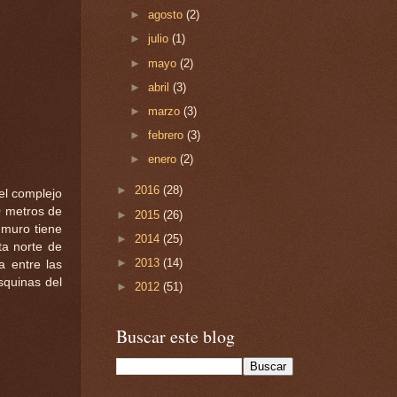
►
agosto
(2)
►
julio
(1)
►
mayo
(2)
►
abril
(3)
►
marzo
(3)
►
febrero
(3)
►
enero
(2)
►
2016
(28)
el complejo
0 metros de
►
2015
(26)
 muro tiene
►
2014
(25)
ta norte de
►
2013
(14)
a entre las
squinas del
►
2012
(51)
Buscar este blog