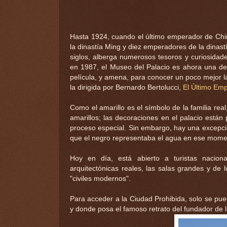
Hasta 1924, cuando el último emperador de Chin
la dinastía Ming y diez emperadores de la dinast
siglos, alberga numerosos tesoros y curiosida
en 1987, el Museo del Palacio es ahora una de 
película, y amena, para conocer un poco mejor l
la dirigida por Bernardo Bertolucci,
El Último Em
Como el amarillo es el símbolo de la familia rea
amarillos; las decoraciones en el palacio están p
proceso especial. Sin embargo, hay una excepció
que el negro representaba el agua en ese momen
Hoy en día, está abierto a turistas naciona
arquitectónicas reales, las salas grandes y de 
"civiles modernos".
Para acceder a la Ciudad Prohibida, solo se pued
y donde posa el famoso retrato del fundador de