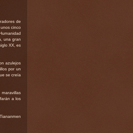
eradores de
 unos cinco
a Humanidad
a, una gran
iglo XX, es
on azulejos
illos por un
ue se creía
maravillas
farán a los
e Tiananmen