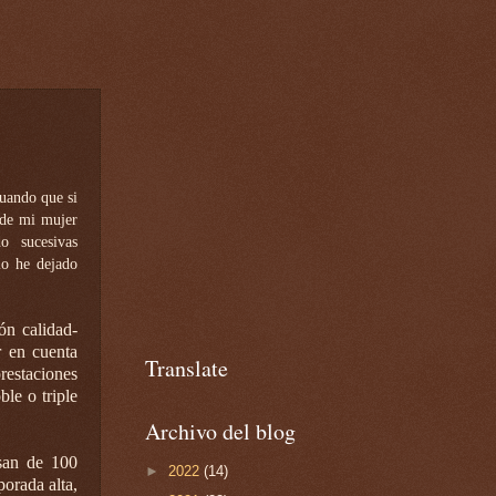
uando que si
nde mi mujer
o sucesivas
lo he dejado
ón calidad-
r en cuenta
Translate
restaciones
ble o triple
Archivo del blog
asan de 100
►
2022
(14)
porada alta,