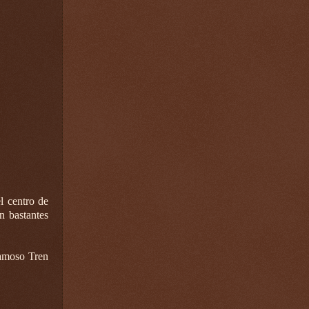
l centro de
n bastantes
famoso Tren