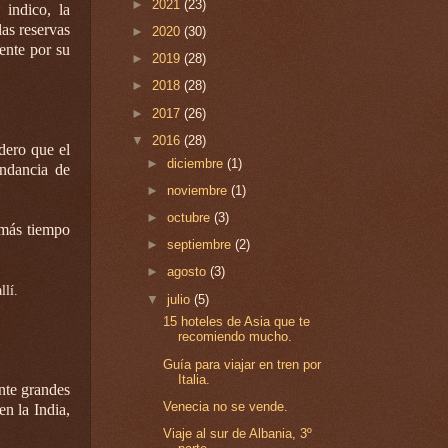
►
2021
(23)
indico, la
las reservas
►
2020
(30)
ente por su
►
2019
(28)
►
2018
(28)
►
2017
(26)
▼
2016
(28)
dero que el
►
diciembre
(1)
undancia de
►
noviembre
(1)
►
octubre
(3)
 más tiempo
►
septiembre
(2)
►
agosto
(3)
llí.
▼
julio
(5)
15 hoteles de Asia que te
recomiendo mucho.
Guía para viajar en tren por
Italia.
ante grandes
Venecia no se vende.
n la India,
Viaje al sur de Albania, 3º