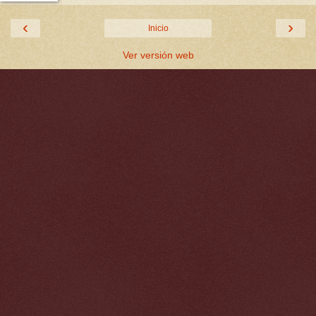
‹
›
Inicio
Ver versión web