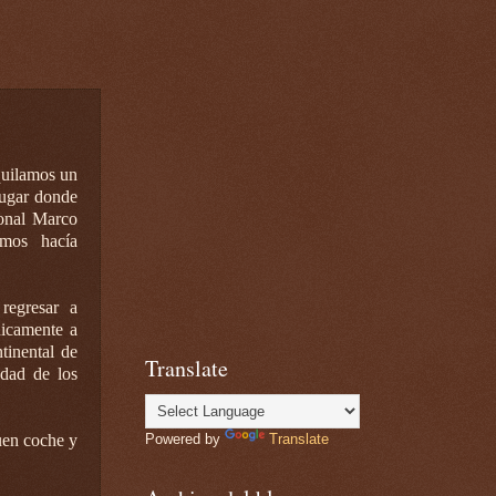
quilamos un
 lugar donde
ional Marco
imos hacía
regresar a
nicamente a
tinental de
Translate
udad de los
buen coche y
Powered by
Translate