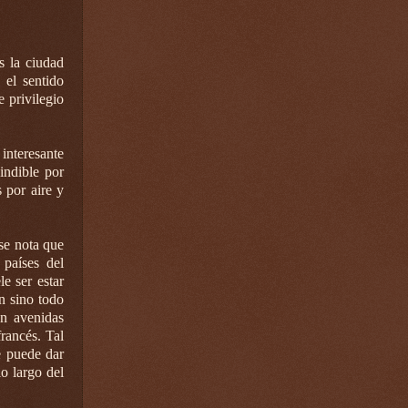
s la ciudad
 el sentido
e privilegio
 interesante
indible por
s por aire y
se nota que
 países del
le ser estar
n sino todo
on avenidas
rancés. Tal
e puede dar
o largo del