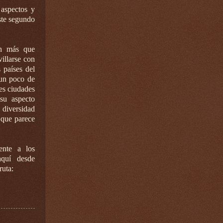
 aspectos y
ste segundo
on más que
villarse con
 países del
 un poco de
es ciudades
su aspecto
diversidad
 que parece
ente a los
aquí desde
ruta: